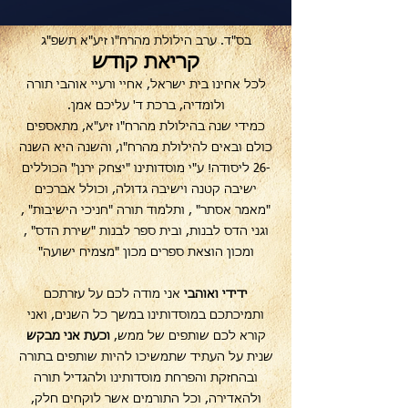
בס"ד. ערב הילולת מהרח"ו זיע"א תשפ"ג
קריאת קודש
לכל אחינו בית ישראל, אחיי ורעיי אוהבי תורה
ולומדיה, ברכת ד' עליכם אמן.
כמידי שנה בהילולת מהרח"ו זיע"א, מתאספים
כולם ובאים להילולת מהרח"ו, והשנה היא השנה
-26 ליסודה! ע"י מוסדותינו "יצחק ירנן" הכוללים
ישיבה קטנה וישיבה גדולה, וכולל אברכים
"מאמר אסתר" , ותלמוד תורה "חניכי הישיבות" ,
וגני הדס לבנות, ובית ספר לבנות "שירת הדס" ,
ומכון הוצאת ספרים מכון "מצמיח ישועה"
ידידי ואוהבי
אני מודה לכם על עזרתכם
ותמיכתכם במוסדותינו במשך כל השנים, ואני
קורא לכם שותפים של ממש,
וכעת אני מבקש
שנית על העתיד שתמשיכו להיות שותפים בתורה
ובהחזקת והפרחת מוסדותינו ולהגדיל תורה
ולהאדירה, וכל התורמים אשר לוקחים חלק,